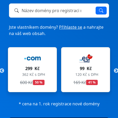
Název domény k registraci nebo převodu
Jste vlastníkem domény?
Přihlaste se
a nahrajte
na váš web obsah.
299 Kč
99 Kč
362 Kč s DPH
120 Kč s DPH
600 Kč
169 Kč
50 %
41 %
* cena na 1. rok registrace nové domény