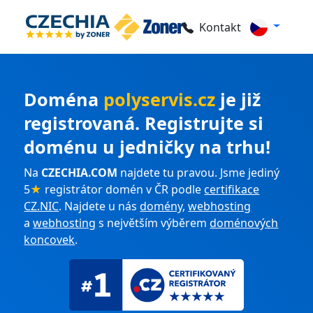
Kontakt
Doména
polyservis.cz
je již
registrovaná. Registrujte si
doménu u jedničky na trhu!
Na
CZECHIA.COM
najdete tu pravou. Jsme jediný
5
★
registrátor domén v ČR podle
certifikace
CZ.NIC
. Najdete u nás
domény
,
webhosting
a
webhosting
s největším výběrem
doménových
koncovek
.